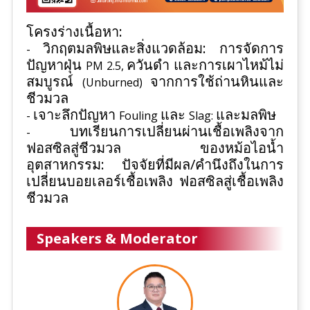
โครงร่างเนื้อหา:
วิกฤตมลพิษและสิ่งแวดล้อม: การจัดการ
-
ปัญหาฝุ่น
ควันดำ และการเผาไหม้ไม่
PM 2.5,
สมบูรณ์
จากการใช้ถ่านหินและ
(
Unburned)
ชีวมวล
เจาะลึกปัญหา
และ
และมลพิษ
-
Fouling
Slag:
บทเรียนการเปลี่ยนผ่านเชื้อเพลิงจาก
-
ฟอสซิลสู่ชีวมวล ของหม้อไอน้ำ
อุตสาหกรรม: ปัจจัยที่มีผล/คำนึงถึงในการ
เปลี่ยนบอยเลอร์เชื้อเพลิง ฟอสซิลสู่เชื้อเพลิง
ชีวมวล
Speakers & Moderator