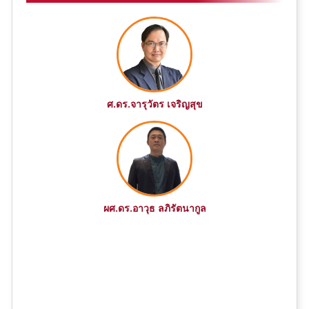
ศ.ดร.จารุวัตร เจริญสุข
ผศ.ดร.อาวุธ ลภิรัตนากูล