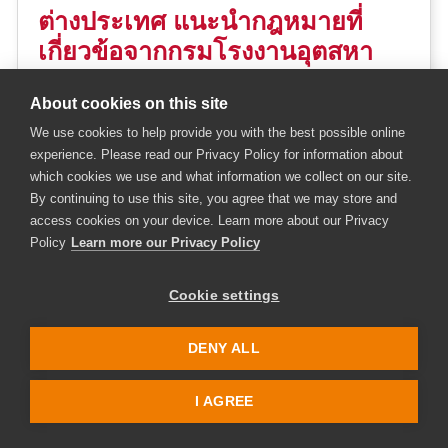
ต่างประเทศ แนะนำกฎหมายที่
เกี่ยวข้อจากกรมโรงงานอุตสหา
กรรม”
About cookies on this site
1 July 2026
13.30 - 16.30 น.
We use cookies to help provide you with the best possible online
MR203
experience. Please read our Privacy Policy for information about
which cookies we use and what information we collect on our site.
บรรยายไทย
By continuing to use this site, you agree that we may store and
access cookies on your device. Learn more about our Privacy
Policy
Learn more our Privacy Policy
Cookie settings
DENY ALL
I AGREE