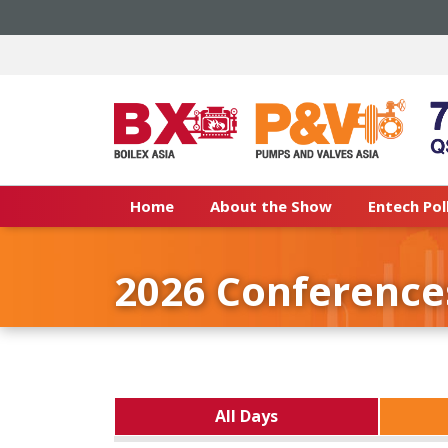
Home
About the Show
Entech Pol
2026 Conference
All Days