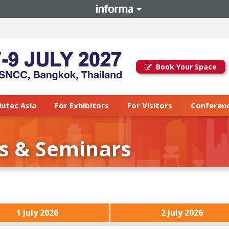
Book Your Space
lutec Asia
For Exhibitors
For Visitors
Conferenc
s & Seminars
1 July 2026
2 July 2026